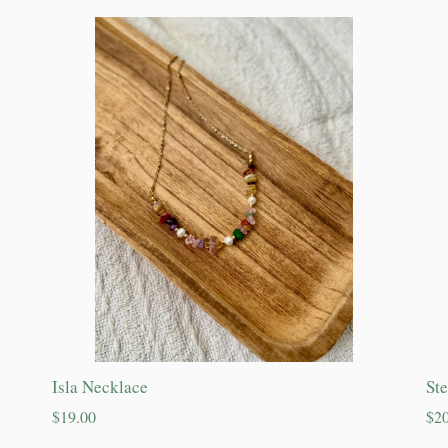
Isla Necklace
St
Precio
Pre
$19.00
$20
habitual
hab