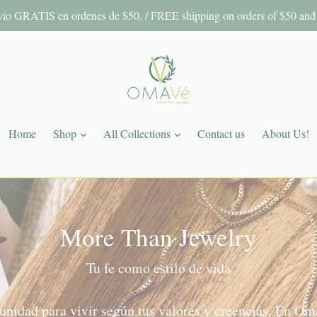
ío GRATIS en ordenes de $50. / FREE shipping on orders of $50 and
expandir
expandir
Home
Shop
All Collections
Contact us
About Us!
More Than Jewelry
Tu fe como estilo de vida
unidad para vivir según tus valores y creencias. En Om