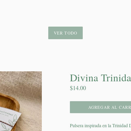
VER TODO
Divina Trinid
Precio
$14.00
habitual
AGREGAR AL CARR
Pulsera inspirada en la Trinidad