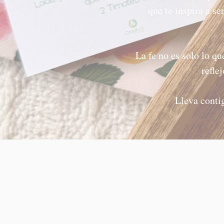
que te inspira a s
La fe no es solo lo qu
refle
Lleva contig