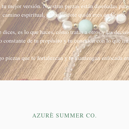
er tu mejor versión. Nuestras piezas están diseñadas par
camino espiritual, recordándote quién eres en Cristo.
e dices, es lo que haces, cómo tratas a otros y las deci
jo constante de tu propósito y tu conexión con lo que im
o piezas que te fortalezcan y te mantengan enfocada en
AZURÈ SUMMER CO.