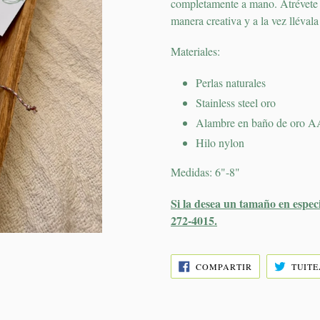
completamente a mano. Atrévete a 
manera creativa y a la vez lléval
Materiales:
Perlas naturales
Stainless steel oro
Alambre en baño de oro 
Hilo nylon
Medidas: 6"-8"
Si la desea un tamaño en espec
272-4015.
COMPARTIR
COMPARTIR
TUIT
EN
FACEBOOK