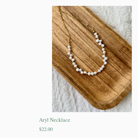
Aryl Necklace
Precio
$22.00
habitual