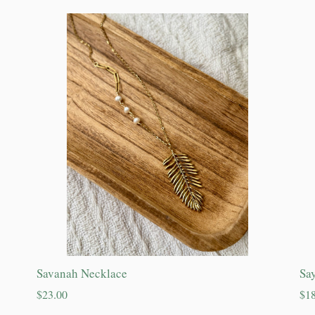
Savanah Necklace
Sa
Precio
Pre
$23.00
$18
habitual
hab