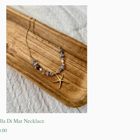
ella Di Mar Necklace
cio
.00
itual