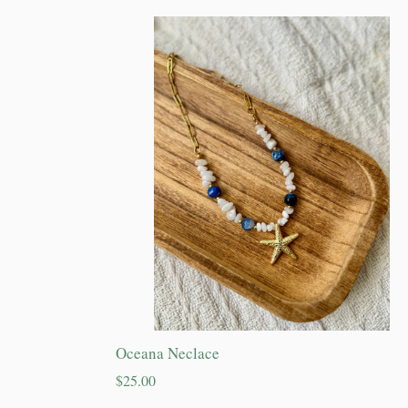
Oceana Neclace
Precio
$25.00
habitual