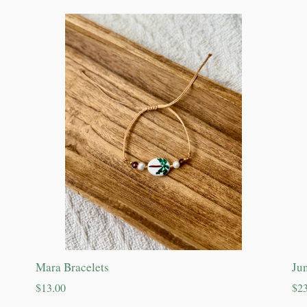
Mara Bracelets
Ju
Precio
Pre
$13.00
$23
habitual
hab