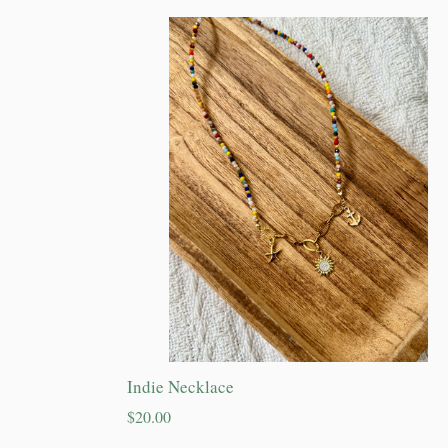
Indie Necklace
Precio
$20.00
habitual