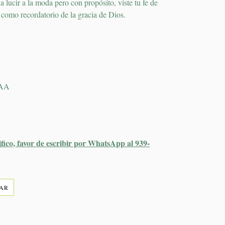
lucir a la moda pero con propósito, viste tu fe de
a como recordatorio de la gracia de Dios.
AAA
ifico, favor de escribir por WhatsApp al 939-
TUITEAR
EAR
EN
TWITTER