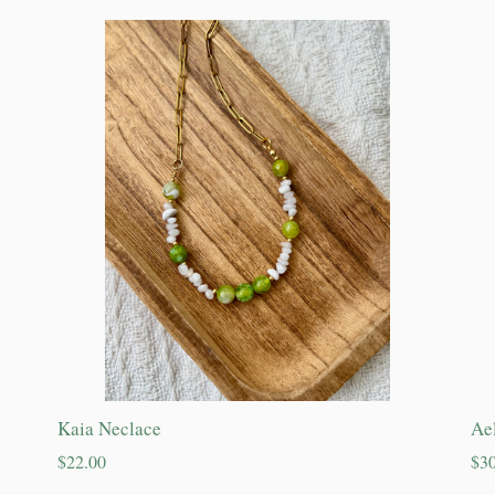
Kaia Neclace
Ae
Precio
Pre
$22.00
$30
habitual
hab