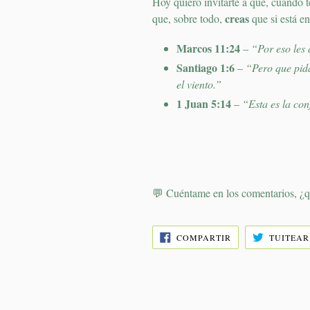
Hoy quiero invitarte a que, cuando t
creas
que, sobre todo,
que si está en
Marcos 11:24
–
“Por eso les 
Santiago 1:6
–
“Pero que pida
el viento.”
1 Juan 5:14
–
“Esta es la con
💬 Cuéntame en los comentarios, ¿qu
COMPARTIR
COMPARTIR
TUITEAR
EN
FACEBOOK