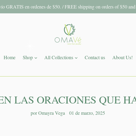
ío GRATIS en ordenes de $50. / FREE shipping on orders of $50 and
expandir
expandir
Home
Shop
All Collections
Contact us
About Us!
EN LAS ORACIONES QUE 
por Omayra Vega
01 de marzo, 2025