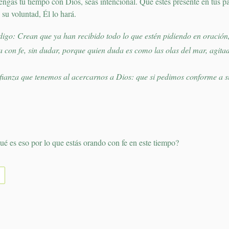
engas tu tiempo con Dios, seas intencional. Que estés presente en tus p
 su voluntad, Él lo hará.
digo: Crean que ya han recibido todo lo que estén pidiendo en oración
 con fe, sin dudar, porque quien duda es como las olas del mar, agitad
fianza que tenemos al acercarnos a Dios: que si pedimos conforme a su
é es eso por lo que estás orando con fe en este tiempo?
TUITEAR
EN
TWITTER