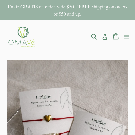
Ir
Envío GRATIS en ordenes de $50. / FREE shipping on orders
directamente
of $50 and up.
al
contenido
Buscar
Carrito
Carrito
ex
Ingresar