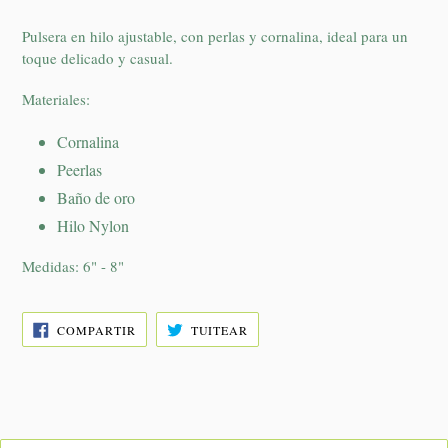
Pulsera en hilo ajustable, con perlas y cornalina, ideal para un
toque delicado y casual.
Materiales:
Cornalina
Peerlas
Baño de oro
Hilo Nylon
Medidas: 6" - 8"
COMPARTIR
TUITEAR
COMPARTIR
TUITEAR
EN
EN
FACEBOOK
TWITTER