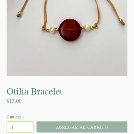
Otilia Bracelet
Precio
$13.00
habitual
Cantidad
AGREGAR AL CARRITO