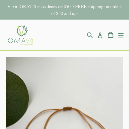
Ir
Envío GRATIS en ordenes de $50. / FREE shipping on orders
directamente
of $50 and up.
al
contenido
Buscar
Carrito
Carrito
ex
Ingresar