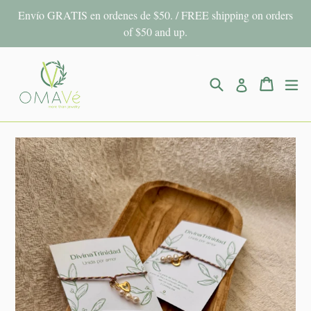
Ir
Envío GRATIS en ordenes de $50. / FREE shipping on orders
directamente
of $50 and up.
al
contenido
Buscar
Carrito
Carrito
ex
Ingresar