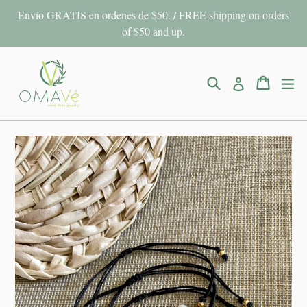
Ir
Envío GRATIS en ordenes de $50. / FREE shipping on orders
directamente
of $50 and up.
al
contenido
Buscar
Carrito
Carrito
ex
Ingresar