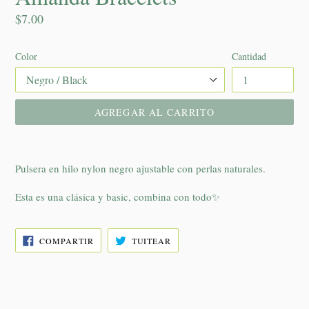
Precio
$7.00
habitual
Color
Cantidad
AGREGAR AL CARRITO
Pulsera en hilo nylon negro ajustable con perlas naturales.
Esta es una clásica y basic, combina con todo✨
COMPARTIR
TUITEAR
COMPARTIR
TUITEAR
EN
EN
FACEBOOK
TWITTER