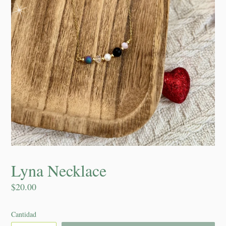
Lyna Necklace
Precio
$20.00
habitual
Cantidad