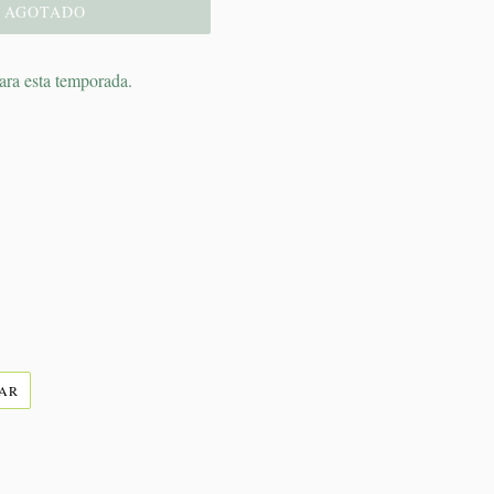
AGOTADO
para esta temporada.
TUITEAR
EAR
EN
TWITTER